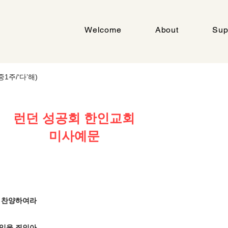
Welcome
About
Sup
중1주/‘다’해)
런던 성공회 한인교회
미사예문
다 찬양하여라
못잊을 죄인아