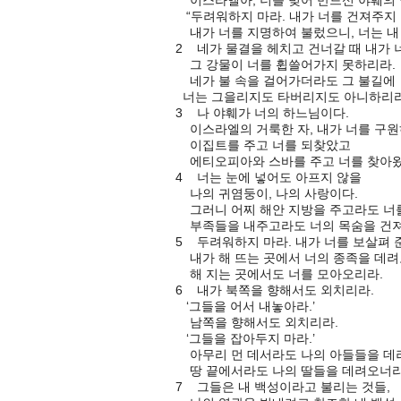
이스라엘아, 너를 빚어 만드신 야훼의 
“두려워하지 마라. 내가 너를 건져주지
내가 너를 지명하여 불렀으니, 너는 내
2 네가 물결을 헤치고 건너갈 때 내가
그 강물이 너를 휩쓸어가지 못하리라.
네가 불 속을 걸어가더라도 그 불길에
너는 그을리지도 타버리지도 아니하리라
3 나 야훼가 너의 하느님이다.
이스라엘의 거룩한 자, 내가 너를 구원
이집트를 주고 너를 되찾았고
에티오피아와 스바를 주고 너를 찾아왔
4 너는 눈에 넣어도 아프지 않을
나의 귀염둥이, 나의 사랑이다.
그러니 어찌 해안 지방을 주고라도 너
부족들을 내주고라도 너의 목숨을 건져
5 두려워하지 마라. 내가 너를 보살펴 
내가 해 뜨는 곳에서 너의 종족을 데려
해 지는 곳에서도 너를 모아오리라.
6 내가 북쪽을 향해서도 외치리라.
‘그들을 어서 내놓아라.’
남쪽을 향해서도 외치리라.
‘그들을 잡아두지 마라.’
아무리 먼 데서라도 나의 아들들을 데
땅 끝에서라도 나의 딸들을 데려오너라
7 그들은 내 백성이라고 불리는 것들,