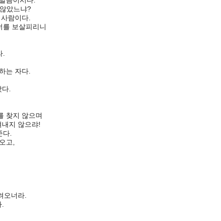
말씀이시다.
 않았느냐?
 사람이다.
 너를 보살피리니
.
하는 자다.
다.
를 찾지 않으며
내지 않으랴!
준다.
오고,
려오너라.
.