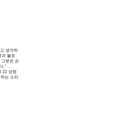
하고 생각하
령과 불로
 그분은 손
.” …
 22 성령
 하는 소리