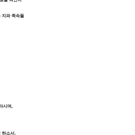
온 지파 족속들
아시며,
 하소서.