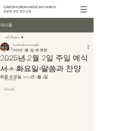
LONDON KOREAN ANGLICAN CHURCH
성공회 런던 한인교회
게시물
All Posts
londonkoreananglic
All Posts
2025년 2월 1일
1분 분량
2025년 2월 2일 주일 예식
General notices
서 + 화요일 말씀과 찬양
Order of Service and Weekly Sheet
최종 수정일:
2025년 2월 4일
Service
Social