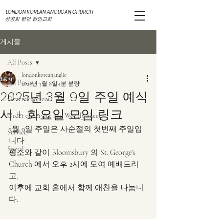
LONDON KOREAN ANGLICAN CHURCH
성공회 런던 한인교회
게시물
All Posts
londonkoreananglic
All Posts
2025년 3월 8일
1분 분량
2025년 3월 9일 주일 예식
General notices
서 + 화요일 모임 링크
Order of Service and Weekly Sheet
3월 9일 주일은 사순절의 첫번째 주일입
Service
니다. 
Social
평소와 같이 Bloomsbury 의 St. George's 
Church 에서 오후 2시에 모여 예배드리
고, 
이후에 교회 홀에서 함께 애찬을 나눕니
다.