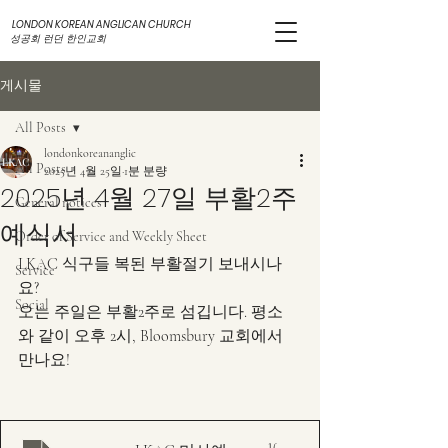
LONDON KOREAN ANGLICAN CHURCH
성공회 런던 한인교회
게시물
All Posts
londonkoreananglic
All Posts
2025년 4월 25일
1분 분량
2025년 4월 27일 부활2주
General notices
예식서
Order of Service and Weekly Sheet
LKAC 식구들 복된 부활절기 보내시나
Service
요?
Social
오는 주일은 부활2주로 섬깁니다. 평소
와 같이 오후 2시, Bloomsbury 교회에서 
만나요!