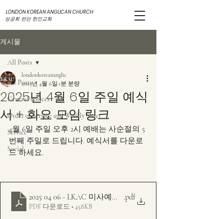
LONDON KOREAN ANGLICAN CHURCH
성공회 런던 한인교회
게시물
All Posts
londonkoreananglic
All Posts
2025년 4월 6일
1분 분량
2025년 4월 6일 주일 예식
General notices
서 + 화요 모임 링크
Order of Service and Weekly Sheet
4월 6일 주일 오후 2시 예배는 사순절의 5
Service
번째 주일로 드립니다. 예식서를 다운로
Social
드 하세요. 
2025 04 06 - LKAC 미사예문 주보 - 다해 - 사순 5주
.pdf
PDF 다운로드 • 458KB