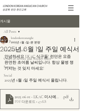
LONDON KOREAN ANGLICAN CHURCH
성공회 런던 한인교회
게시물
All Posts
londonkoreananglic
All Posts
2025년 6월 1일
1분 분량
2025년 6월 1일 주일 예식서
General notices
안녕하세요 LKAC 식구들! 런던은 요즘 
Order of Service and Weekly Sheet
완연한 초여름 날씨입니다. 항상 물병 챙
Service
기시는 것 잊지 마세요! 
Social
2025년 6월 1일 주일 예식서 올립니다.
2025 06 01 - LKAC 미사예문 주보 - 다해 - 부활 7주
.pdf
PDF 다운로드 • 471KB