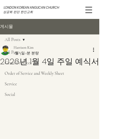
LONDON KOREAN ANGLICAN CHURCH
성공회 런던 한인교회
게시물
All Posts
Harrison Kim
All Posts
1월 3일
1분 분량
2026년 1월 4일 주일 예식서
General notices
Order of Service and Weekly Sheet
Service
Social