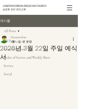
LONDON KOREAN ANGLICAN CHURCH
성공회 런던 한인교회
게시물
All Posts
Harrison Kim
All Posts
3월 22일
1분 분량
2026년 3월 22일 주일 예식
General notices
서
Order of Service and Weekly Sheet
Service
Social