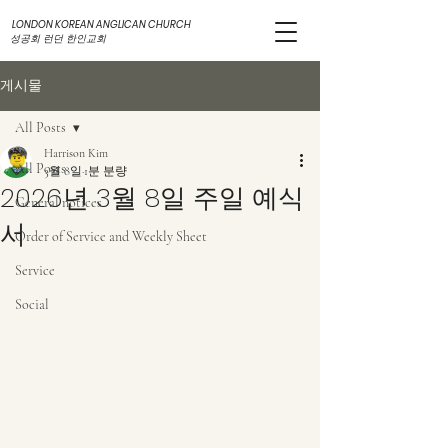
LONDON KOREAN ANGLICAN CHURCH
성공회 런던 한인교회
게시물
All Posts
Harrison Kim
All Posts
3월 8일
1분 분량
2026년 3월 8일 주일 예식
General notices
서
Order of Service and Weekly Sheet
Service
Social