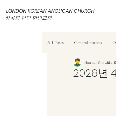
LONDON KOREAN ANGLICAN CHURCH
성공회 런던 한인교회
All Posts
General notices
O
Harrison Kim
4월 11
2026년 