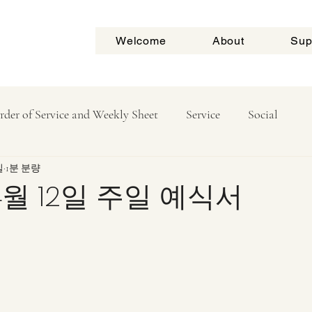
Welcome
About
Sup
rder of Service and Weekly Sheet
Service
Social
일
1분 분량
4월 12일 주일 예식서