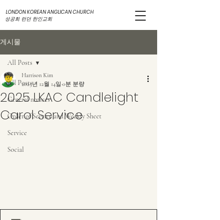
LONDON KOREAN ANGLICAN CHURCH
성공회 런던 한인교회
게시물
All Posts
Harrison Kim
All Posts
2025년 12월 14일
0분 분량
2025 LKAC Candlelight
General notices
Carol Service
Order of Service and Weekly Sheet
Service
Social