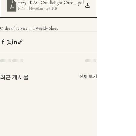
2025 LKAC Candlelight Carol Service - Order of Service (1)
.pdf
PDF 다운로드 • 481KB
Order of Service and Weekly Sheet
최근 게시물
전체 보기